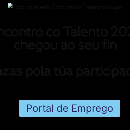
ncontro co Talento 20
chegou ao seu fin
zas pola túa participa
ir ao día das últimas ofertas de emprego
Portal de Emprego