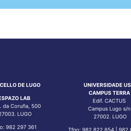
CELLO DE LUGO
UNIVERSIDADE U
CAMPUS TERRA
ESPAZO LAB
Edif. CACTUS
. da Coruña, 500
Campus Lugo s/n
27003. LUGO
27002. LUGO
o: 982 297 361
Tfno: 982 822 854 | 982