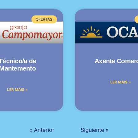
OFERTAS
Técnico/a de
Axente Comerc
Mantemento
LER MÁIS »
LER MÁIS »
« Anterior
Siguiente »