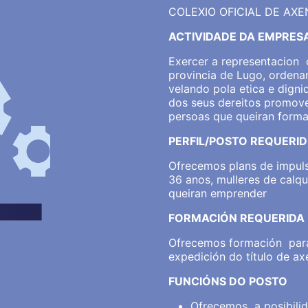
COLEXIO OFICIAL DE AX
ACTIVIDADE DA EMPRES
Exercer a representacion 
provincia de Lugo,
ordenar
velando pola etica e dign
dos seus dereitos
promover
persoas que queiran forma
PERFIL/POSTO REQUERI
Ofrecemos plans de impul
36 anos, mulleres de calq
queiran emprender
FORMACIÓN REQUERIDA
Ofrecemos formación para
expedición do título de ax
FUNCIÓNS DO POSTO
Ofrecemos a posibilid