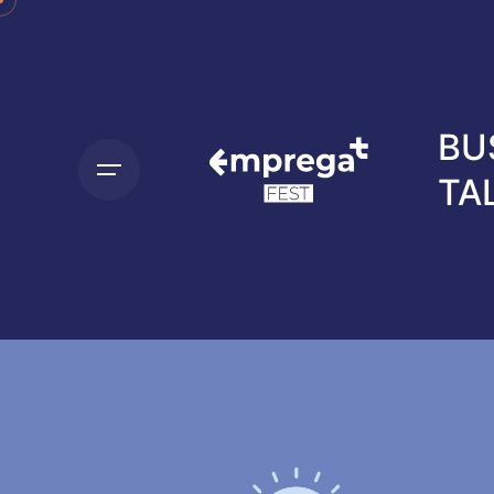
BU
C
TA