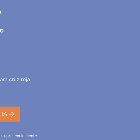
A
DO
ara cruz roja
RTA
ulo presencialmente.