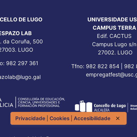
CELLO DE LUGO
UNIVERSIDADE U
CAMPUS TERRA
ESPAZO LAB
Edif. CACTUS
. da Coruña, 500
Campus Lugo s/n
27003. LUGO
27002. LUGO
o: 982 297 361
Tfno: 982 822 854 | 982
empregatfest@usc.g
azolab@lugo.gal
Privacidade
|
Cookies
|
Accesibilidade