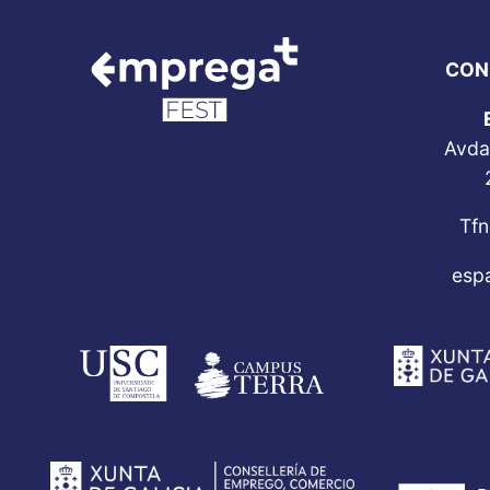
CON
Avda
Tfn
esp