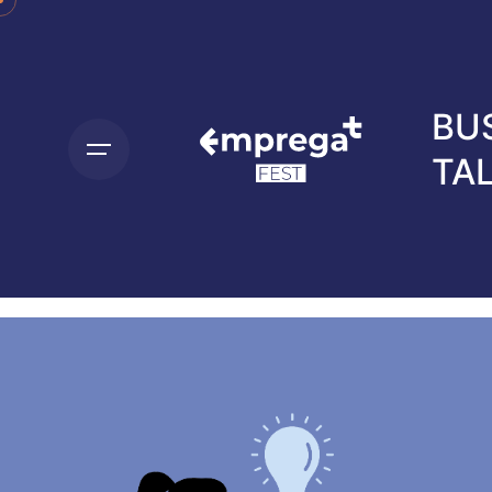
BU
TA
CR