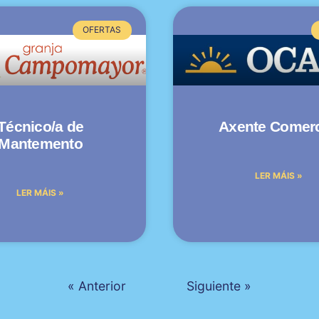
OFERTAS
Técnico/a de
Axente Comerc
Mantemento
LER MÁIS »
LER MÁIS »
« Anterior
Siguiente »