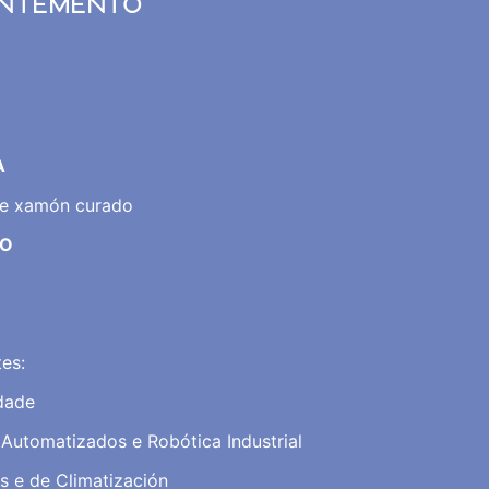
ANTEMENTO
A
 e xamón curado
DO
es:
idade
 Automatizados e Robótica Industrial
as e de Climatización