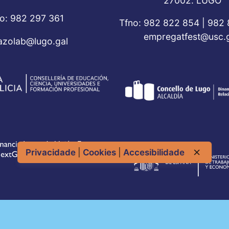
27002. LUGO
o: 982 297 361
Tfno: 982 822 854 | 982
empregatfest@usc.g
azolab@lugo.gal
Privacidade
|
Cookies
|
Accesibilidade
olítica de Privacidade
|
Política de Cookies
|
Accesibilida