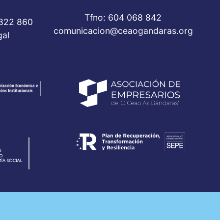
Tfno: 604 068 842
 822 860
comunicacion@ceaogandaras.org
al
de