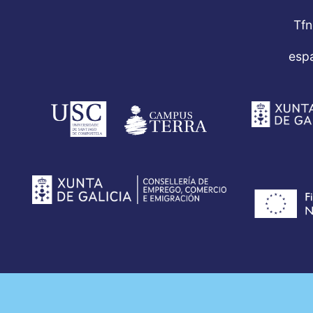
Tfn
esp
P