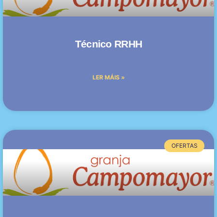
Técnico RRHH
LER MÁIS »
OFERTAS