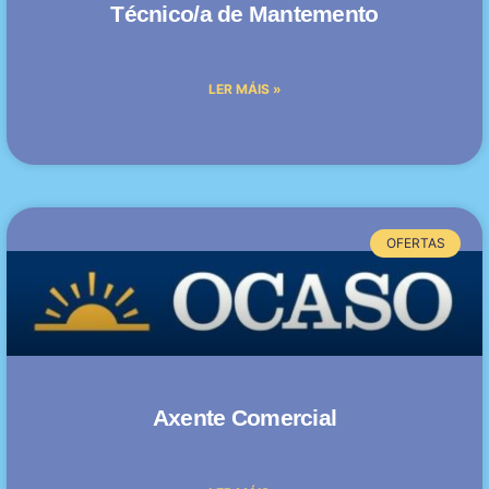
Técnico/a de Mantemento
LER MÁIS »
OFERTAS
Axente Comercial