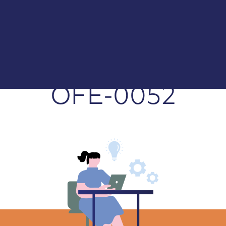
CAFÉS
CANDELAS, S.L
|
OFE-0052