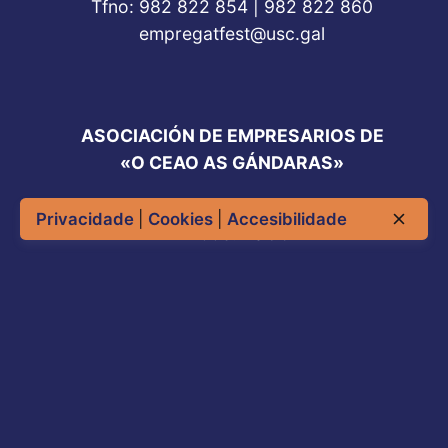
Tfno: 982 822 854 | 982 822 860
empregatfest@usc.gal
ASOCIACIÓN DE EMPRESARIOS DE
«O CEAO AS GÁNDARAS»
Rúa das Leiteiras, s/n
Privacidade
|
Cookies
|
Accesibilidade
27003. LUGO
Tfno: 604 068 842
comunicacion@ceaogandaras.org